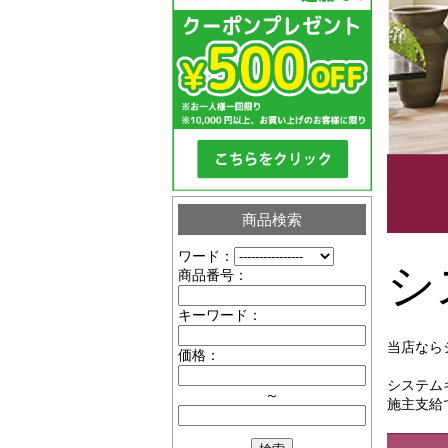
商品検索
ワード：
シ
商品番号：
キーワード：
当店なら
価格：
システム
～
施主支給