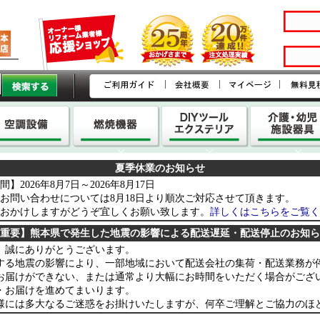
|
|
|
夏季休業のお知らせ
】2026年8月7日～2026年8月17日
お問い合わせについては8月18日より順次ご対応させて頂きます。
おかけしますがどうぞ宜しくお願い致します。
詳しくはこちらをご覧く
重要】熊本県で発生した地震の影響による配送遅延・配送停止のお知ら
、誠にありがとうございます。
する地震の影響により、一部地域において配送会社の集荷・配送業務が
お届けができない、または通常より大幅にお時間をいただく場合がござ
・お届けを進めてまいります。
様には多大なるご迷惑をお掛けいたしますが、何卒ご理解とご協力のほ