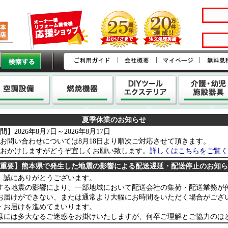
|
|
|
夏季休業のお知らせ
】2026年8月7日～2026年8月17日
お問い合わせについては8月18日より順次ご対応させて頂きます。
おかけしますがどうぞ宜しくお願い致します。
詳しくはこちらをご覧く
重要】熊本県で発生した地震の影響による配送遅延・配送停止のお知ら
、誠にありがとうございます。
する地震の影響により、一部地域において配送会社の集荷・配送業務が
お届けができない、または通常より大幅にお時間をいただく場合がござ
・お届けを進めてまいります。
様には多大なるご迷惑をお掛けいたしますが、何卒ご理解とご協力のほ