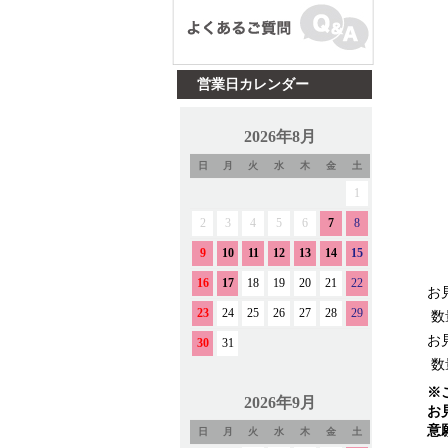
営業日カレンダー
お
数
お
数
※
お
意