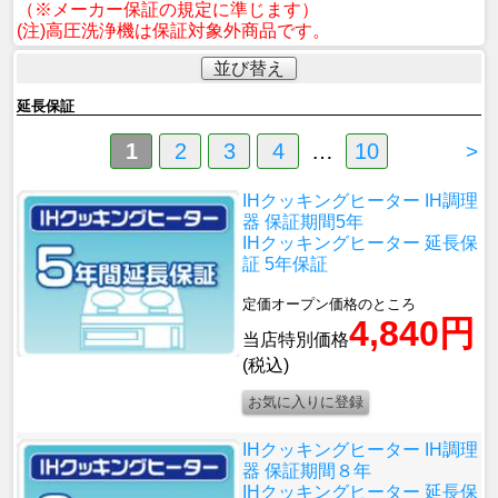
（※メーカー保証の規定に準じます）
(注)高圧洗浄機は保証対象外商品です。
並び替え
延長保証
1
2
3
4
…
10
>
IHクッキングヒーター IH調理
器 保証期間5年
IHクッキングヒーター 延長保
証 5年保証
定価オープン価格のところ
4,840円
当店特別価格
(税込)
IHクッキングヒーター IH調理
器 保証期間８年
IHクッキングヒーター 延長保