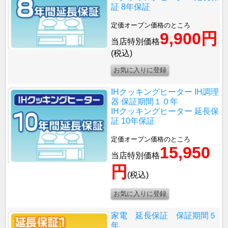
証 8年保証
定価オープン価格のところ
9,900円
当店特別価格
(税込)
IHクッキングヒーター IH調理
器 保証期間１０年
IHクッキングヒーター 延長保
証 10年保証
定価オープン価格のところ
15,950
当店特別価格
円
(税込)
家電 延長保証 保証期間５
年