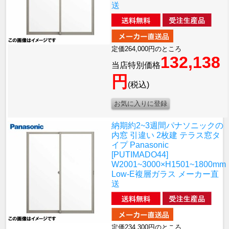
送
定価264,000円のところ
132,138
当店特別価格
円
(税込)
納期約2~3週間
パナソニックの
内窓 引違い 2枚建 テラス窓タ
イプ Panasonic
[PUTIMADO44]
W2001~3000×H1501~1800mm
Low-E複層ガラス メーカー直
送
定価234,300円のところ