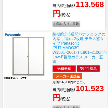
113,568
当店特別価格
円
(税込)
納期約2~3週間
パナソニックの
内窓 引違い 2枚建 テラス窓タ
イプ Panasonic
[PUTIMADO39]
W1501~2001×H1801~2100mm
Low-E複層ガラス メーカー直
送
定価196,900円のところ
101,523
当店特別価格
円
(税込)