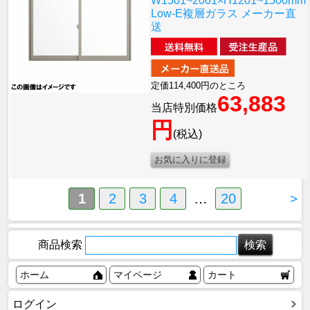
W1501~2001×H1201~1500mm
Low-E複層ガラス メーカー直
送
定価114,400円のところ
63,883
当店特別価格
円
(税込)
1
2
3
4
…
20
>
商品検索
ホーム
マイページ
カート
ログイン