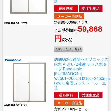
送
定価105,600円のところ
59,868
当店特別価格
円
(税込)
納期約2~3週間
パナソニックの
内窓 引違い 2枚建 テラス窓タ
イプ Panasonic
[PUTIMADO40]
W1501~2001×H2101~2450mm
Low-E複層ガラス メーカー直
送
定価223,300円のところ