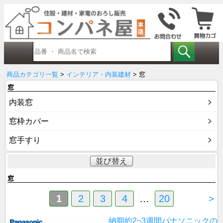
商品カテゴリ一覧
>
インテリア・内装建材
> 窓
窓
内装窓
窓枠カバー
窓手すり
並び替え
窓
1
2
3
4
…
20
>
納期約2~3週間
パナソニックの