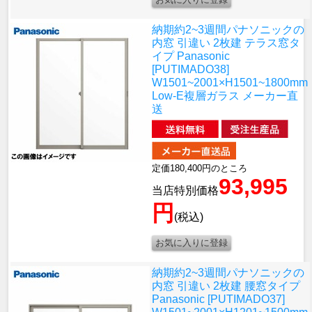
納期約2~3週間
パナソニックの
内窓 引違い 2枚建 テラス窓タ
イプ Panasonic
[PUTIMADO38]
W1501~2001×H1501~1800mm
Low-E複層ガラス メーカー直
送
定価180,400円のところ
93,995
当店特別価格
円
(税込)
納期約2~3週間
パナソニックの
内窓 引違い 2枚建 腰窓タイプ
Panasonic [PUTIMADO37]