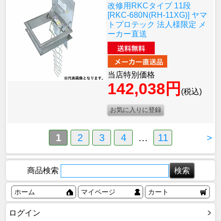
改修用RKCタイプ 11段
[RKC-680N(RH-11XG)] ヤマ
トプロテック 法人様限定 メ
ーカー直送
当店特別価格
142,038円
(税込)
1
2
3
4
…
11
>
商品検索
ホーム
マイページ
カート
ログイン