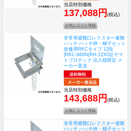
当店特別価格
137,088円
(税込)
非常用避難口レクスター避難
ハッチ ハッチ枠・梯子セット
改修用RKCタイプ 12段
[RKC-680N(RH-12XG)] ヤマ
トプロテック 法人様限定 メ
ーカー直送
当店特別価格
143,688円
(税込)
非常用避難口レクスター避難
ハッチ ハッチ枠・梯子セット