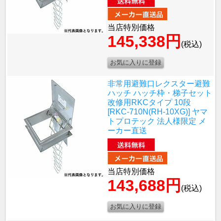
当店特別価格
145,338円
(税込)
非常用避難口レクスター避難
ハッチ ハッチ枠・梯子セット
改修用RKCタイプ 10段
[RKC-710N(RH-10XG)] ヤマ
トプロテック 法人様限定 メ
ーカー直送
当店特別価格
143,688円
(税込)