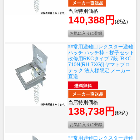
当店特別価格
140,388円
(税込)
非常用避難口レクスター避難
ハッチ ハッチ枠・梯子セット
改修用RKCタイプ 7段 [RKC-
710N(RH-7XG)] ヤマトプロ
テック 法人様限定 メーカー
直送
当店特別価格
138,738円
(税込)
非常用避難口レクスター避難