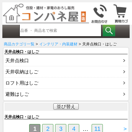
商品カテゴリ一覧
>
インテリア・内装建材
> 天井点検口・はしご
天井点検口・はしご
天井点検口
天井収納はしご
ロフト用はしご
避難はしご
並び替え
天井点検口・はしご
1
2
3
4
…
11
>