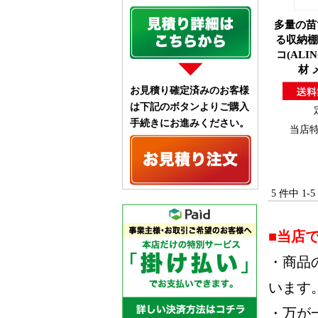
多量の苗
る収納棚!
コ(ALI
材 
お見積り確定済みのお客様
は下記のボタンよりご購入
手続きにお進みください。
当店
5 件中 1
■当店
・商品
います
・万が