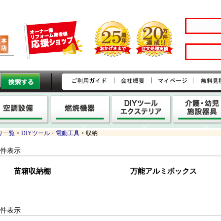
|
|
|
リ一覧
>
DIYツール・電動工具
> 収納
-3 件表示
苗箱収納棚
万能アルミボックス
-3 件表示