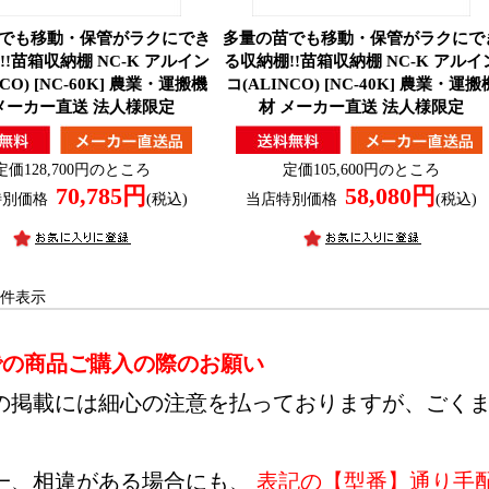
でも移動・保管がラクにでき
多量の苗でも移動・保管がラクにで
!
苗箱収納棚 NC-K アルイン
る収納棚!!
苗箱収納棚 NC-K アルイ
NCO) [NC-60K] 農業・運搬機
コ(ALINCO) [NC-40K] 農業・運搬
メーカー直送 法人様限定
材 メーカー直送 法人様限定
定価128,700円のところ
定価105,600円のところ
70,785円
58,080円
特別価格
(税込)
当店特別価格
(税込)
-5 件表示
での商品ご購入の際のお願い
の掲載には細心の注意を払っておりますが、ごく
。
一、相違がある場合にも、
表記の【型番】通り手