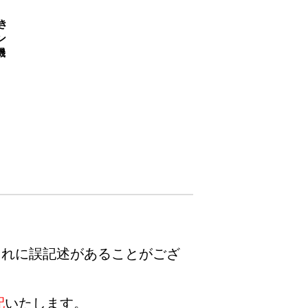
き
ン
機
まれに誤記述があることがござ
配
いたします。