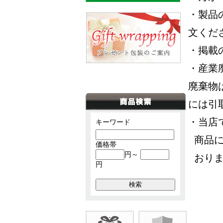
・製品
文くだ
・掲載
・産業
廃棄物
には引
・当店
キーワード
商品
価格帯
円～
おり
円