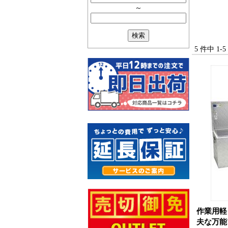
～
5 件中 1
作業用軽
夫な万能