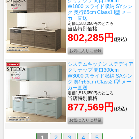
クリナップ 間口180cm
W1800 スライド収納 SYシン
ク 奥行65cm Class1 I型 メー
カー直送
定価1,383,250円のところ
当店特別価格
802,285円
(税込)
システムキッチン ステディア
クリナップ 間口300cm
W3000 スライド収納 SAシン
ク 奥行65cm Class2 I型 メー
カー直送
定価1,513,050円のところ
当店特別価格
877,569円
(税込)
1
2
3
4
5
>