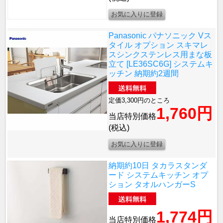
Panasonic パナソニック Vス
タイル オプション スキマレ
スシンクステンレス用まな板
立て [LE36SC6G] システムキ
ッチン 納期約2週間
定価3,300円のところ
1,760円
当店特別価格
(税込)
納期約10日 タカラスタンダ
ード システムキッチン オプ
ション タオルハンガーS
1,774円
当店特別価格