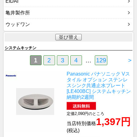
EIDAI
亀井製作所
ウッドワン
並び替え
システムキッチン
1
2
3
4
…
129
>
Panasonic パナソニック Vス
タイル オプション ステンレ
スシンク共通止水プレート
[LE400BC] システムキッチン
納期約2週間
定価2,090円のところ
1,397円
当店特別価格
(税込)