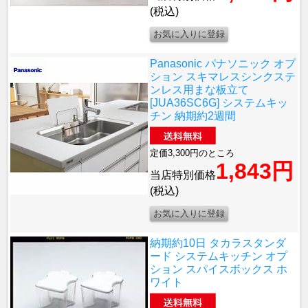
(税込)
Panasonic パナソニック オプ
ション スキマレスシンクステ
ンレス用まな板立て
[JUA36SC6G] システムキッ
チン 納期約2週間
定価3,300円のところ
1,843円
当店特別価格
(税込)
納期約10日 タカラスタンダ
ード システムキッチン オプ
ション スパイスボックス ホ
ワイト