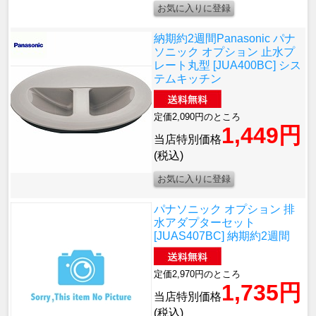
納期約2週間
Panasonic パナ
ソニック オプション 止水プ
レート丸型 [JUA400BC] シス
テムキッチン
定価2,090円のところ
1,449円
当店特別価格
(税込)
パナソニック オプション 排
水アダプターセット
[JUAS407BC] 納期約2週間
定価2,970円のところ
1,735円
当店特別価格
(税込)