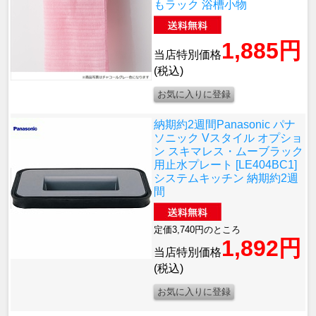
もラック 浴槽小物
1,885円
当店特別価格
(税込)
納期約2週間
Panasonic パナ
ソニック Vスタイル オプショ
ン スキマレス・ムーブラック
用止水プレート [LE404BC1]
システムキッチン 納期約2週
間
定価3,740円のところ
1,892円
当店特別価格
(税込)